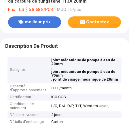
du carbure de tungstène 113A 20mm
Prix：US $ 5.8-68.8/PCS
MOQ：5/pcs
meilleur prix
Contactez
Description De Produit
joint mécanique de pompe à eau de
20mm
,
Surligner
joint mécanique de pompe à eau de
70mm
,
joint de visage mécanique de 20mm
Capacité
3000/month
d'approvisionnement
Certification
ISO SGS
Conditions de
L/C, D/A, D/P, T/T, Western Union,
paiement
Délai de livraison
2 jours
Détails d'emballage
Carton