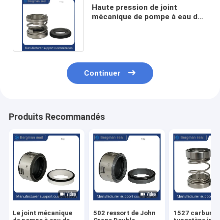
Haute pression de joint
mécanique de pompe à eau du
carbure de tungstène 113A
20mm
Continuer
Produits Recommandés
Le joint mécanique
502 ressort de John
1527 carbure 