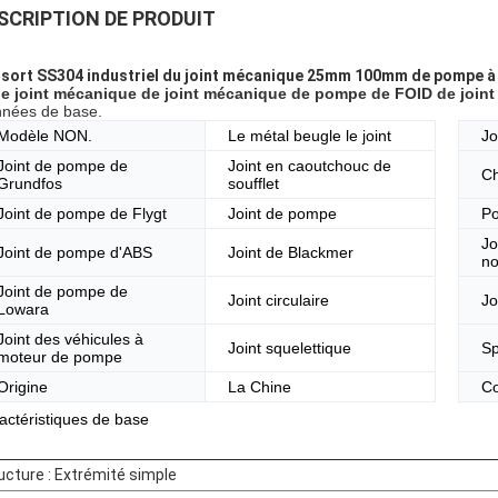
SCRIPTION DE PRODUIT
sort SS304 industriel du joint mécanique 25mm 100mm de pompe à 
e joint mécanique de joint mécanique de pompe de FOID de joint in
nées de base.
Modèle NON.
Le métal beugle le joint
Jo
Joint de pompe de
Joint en caoutchouc de
Ch
Grundfos
soufflet
Joint de pompe de Flygt
Joint de pompe
Po
Jo
Joint de pompe d'ABS
Joint de Blackmer
no
Joint de pompe de
Joint circulaire
Jo
Lowara
Joint des véhicules à
Joint squelettique
Sp
moteur de pompe
Origine
La Chine
Co
actéristiques de base
ucture : Extrémité simple