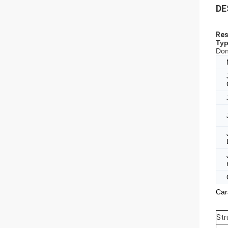
DE
Res
Typ
Don
Car
Str