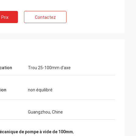
 Prix
Contactez
lcation
Trou 25-100mm d'axe
tion
non équilibré
Guangzhou, Chine
mécanique de pompe à vide de 100mm
,