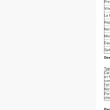
Pre
Vit
La 
Rep
Nor
Mod
Équ
Spé
Des
Typ
Car
et 
com
l'a
Nor
Por
chi
Par