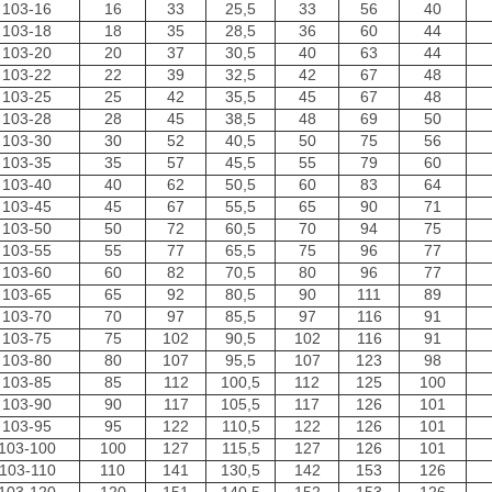
103-16
16
33
25,5
33
56
40
103-18
18
35
28,5
36
60
44
103-20
20
37
30,5
40
63
44
103-22
22
39
32,5
42
67
48
103-25
25
42
35,5
45
67
48
103-28
28
45
38,5
48
69
50
103-30
30
52
40,5
50
75
56
103-35
35
57
45,5
55
79
60
103-40
40
62
50,5
60
83
64
103-45
45
67
55,5
65
90
71
103-50
50
72
60,5
70
94
75
103-55
55
77
65,5
75
96
77
103-60
60
82
70,5
80
96
77
103-65
65
92
80,5
90
111
89
103-70
70
97
85,5
97
116
91
103-75
75
102
90,5
102
116
91
103-80
80
107
95,5
107
123
98
103-85
85
112
100,5
112
125
100
103-90
90
117
105,5
117
126
101
103-95
95
122
110,5
122
126
101
103-100
100
127
115,5
127
126
101
103-110
110
141
130,5
142
153
126