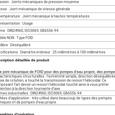
ssion : Joints mécaniques de pression moyenne
esse : Joint mécanique de vitesse générale
température : Joint mécanique à hautes températures
résentation : Usage
me : DIN24960, ISO3069, GB6556-94
èle NON : Type FOID
ilibre : Déséquilibré
cifications : Diamètre intérieur : 25 millimètres à 100 millimètres
cription détaillée de produit
e joint mécanique de FOID pour des pompes d'eau propre, des pompes 
actéristiques structurelles : l'extrémité simple, direction déséquilibré
fixe de rotation, a touché la transmission de ressort hélicoïdal. Ce
posant fait devoir un ressort hélicoïdal touché ainsi à vous prêter
ttention à la direction tournante d'axe.
mes industrielles : DIN24960, ISO3069, GB6556-94
tées d'application : très utilisé dans beaucoup de types des pompes
miques et de pompes d'eau propre.
amètres d'opération