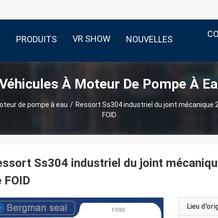
C
VR SHOW
PRODUITS
NOUVELLES
 Véhicules À Moteur De Pompe À Ea
moteur de pompe à eau
/
Ressort Ss304 industriel du joint mécaniqu
FOID
ssort Ss304 industriel du joint mécan
e FOID
Lieu d'ori