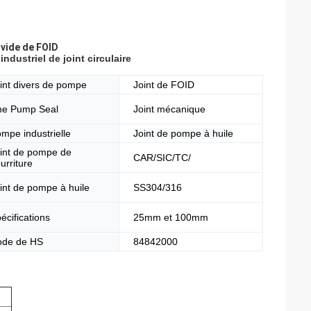
vide de FOID
dustriel de joint circulaire
int divers de pompe
Joint de FOID
e Pump Seal
Joint mécanique
mpe industrielle
Joint de pompe à huile
int de pompe de
CAR/SIC/TC/
urriture
int de pompe à huile
SS304/316
écifications
25mm et 100mm
de de HS
84842000