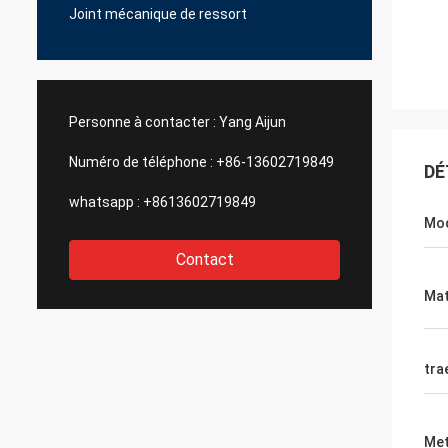
Joint mécanique de ressort
Personne à contacter :
Yang Aijun
Numéro de téléphone :
+86-13602719849
DÉ
whatsapp :
+8613602719849
Mo
Contact
Mat
tra
Met