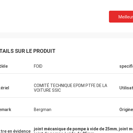
Meilleur
TAILS SUR LE PRODUIT
dèle
FOID
specif
COMITÉ TECHNIQUE EPDM PTFE DE LA
ériel
Utilisa
VOITURE SSIC
emark
Bergman
Origine
joint mécanique de pompe à vide de 25mm
,
joint 
tre en évidence