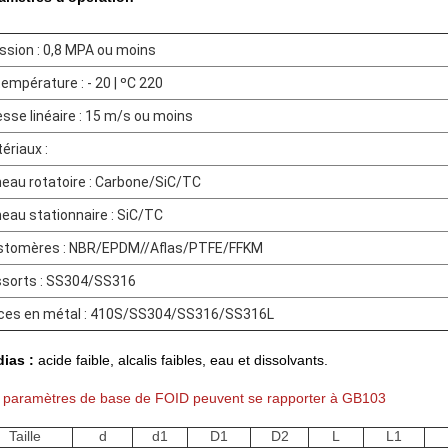
ssion : 0,8 MPA ou moins
température : - 20 | ºC 220
esse linéaire : 15 m/s ou moins
ériaux :
eau rotatoire : Carbone/SiC/TC
eau stationnaire : SiC/TC
stomères : NBR/EPDM//Aflas/PTFE/FFKM
sorts : SS304/SS316
ces en métal : 410S/SS304/SS316/SS316L
ias :
acide faible, alcalis faibles, eau et dissolvants.
 paramètres de base de FOID peuvent se rapporter à GB103
Taille
d
d1
D1
D2
L
L1