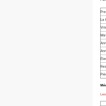
Pre
La 
Vit
Mat
Ann
Ann
Éla
Res
Piè
Méd
Les