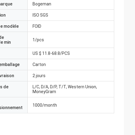
marque
Bogeman
ion
ISO SGS
e modèle
FOID
de
1/pcs
e min
US $ 11.8-68.8/PCS
'emballage
Carton
ivraison
2 jours
s de
L/C, D/A, D/P, T/T, Western Union,
MoneyGram
1000/month
isionnement