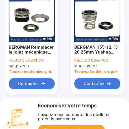
BERGMAN Remplacer
BERGMAN 155-12 15
le joint mécanique
20 25mm Yuehua
d'étanchéité
pompe en acier
Prix:
US $ 60-80/PCS
Prix:
US $ 0.3-6/PCS
inférieure de la
inoxydable joint
MOQ:
1/PCS
MOQ:
10/PCS
pompe FJUN-25mm
mécanique
3102 5520
Trouvez les derniers prix
Trouvez les derniers prix
Contactez
Contactez
Économisez votre temps
Laissez-nous contacter les meilleurs
produits avec vous.