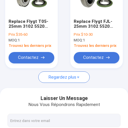
A propos de nous
Visite d'usine
Replace Flygt T05-
Replace Flygt FJL-
25mm 3102 5520
25mm 3102 5520
Contrôle de la qualité
Pump Mechanical
Pump Mechanical
Prix:
$35-60
Prix:
$10-30
Seal with 25mm Size
Seal with Full Range
MOQ:
1
MOQ:
1
and DIN24960
of Flygt Pump
Contact
Standard
Models and 25mm
Trouvez les derniers prix
Trouvez les derniers prix
Size
Demande de soumission
Contactez
Contactez
Regardez plus
Joint mécanique de pompe
Joint mécanique de pompe de Grundfos
Laisser Un Message
Nous Vous Répondrons Rapidement
Joint mécanique de pompe de Lowara
Joints mécaniques de Flygt