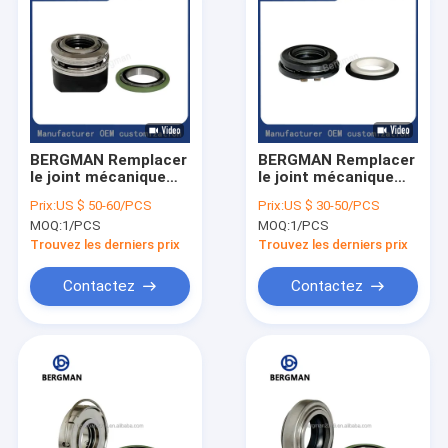
BERGMAN Remplacer
BERGMAN Remplacer
le joint mécanique
le joint mécanique
d'étanchéité de la
d'étanchéité de la
Prix:
US $ 50-60/PCS
Prix:
US $ 30-50/PCS
pompe Flygt FJUN-
pompe Flygt FJU-
MOQ:
1/PCS
MOQ:
1/PCS
25mm 3102 5520
25mm XA-25 3102
5520
Trouvez les derniers prix
Trouvez les derniers prix
Contactez
Contactez
Aperçu
Produits
VR Show