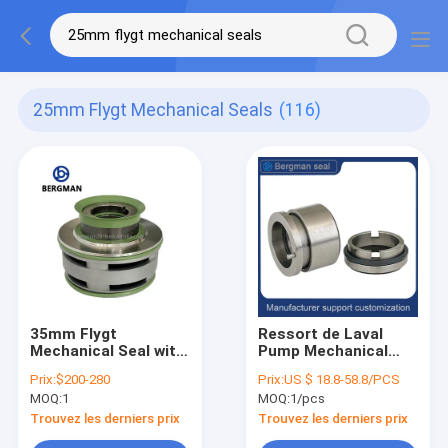
25mm Flygt Mechanical Seals
(116)
35mm Flygt
Ressort de Laval
Mechanical Seal with
Pump Mechanical
TC Face and TC Seat
Seal Single d'alpha de
Prix:
$200-280
Prix:
US $ 18.8-58.8/PCS
for Flygt Pump
ZB 25mm pour des
MOQ:
1
MOQ:
1/pcs
ISO9001-2015
pompes de Grindes
Certified
Trouvez les derniers prix
Trouvez les derniers prix