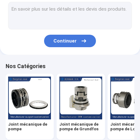
Joint mécanique de pompe à eau
Joint mécanique de pompe de Wilo
Alpha Laval Pump Mechanical Seal
Continuer
Joint des véhicules à moteur de pompe à eau
Joint mécanique de cartouche
Nos Catégories
Joint mécanique de pompe de CNP
Joint mécanique de ressort
Joint mécanique de
Joint mécanique de
Joint mécaniq
pompe
pompe de Grundfos
pompe de Low