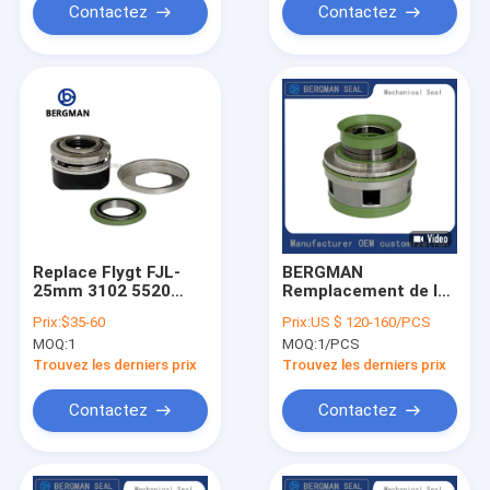
Contactez
Contactez
Replace Flygt FJL-
BERGMAN
25mm 3102 5520
Remplacement de la
Pump Mechanical
garniture mécanique
Prix:
$35-60
Prix:
US $ 120-160/PCS
Seal with 25mm
de pompe Flygt
MOQ:
1
MOQ:
1/PCS
VITON FPM Lower
7698733 FS-25mm
Seal
Trouvez les derniers prix
Trouvez les derniers prix
Contactez
Contactez