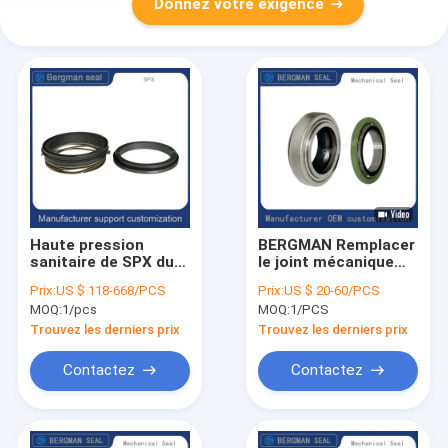
Donnez votre exigence
Haute pression
BERGMAN Remplacer
sanitaire de SPX du
le joint mécanique
joint mécanique
d'étanchéité
Prix:
US $ 118-668/PCS
Prix:
US $ 20-60/PCS
25mm d'élément de
supérieure de la
MOQ:
1/pcs
MOQ:
1/PCS
pompe
pompe Flygt FJU-
25mm 301-25 3102
Trouvez les derniers prix
Trouvez les derniers prix
5520
Contactez
Contactez